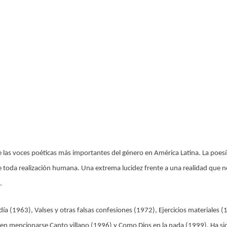
as voces poéticas más importantes del género en América Latina. La poesía 
 de toda realización humana. Una extrema lucidez frente a una realidad que n
.
ía (1963), Valses y otras falsas confesiones (1972), Ejercicios materiales (
ecen mencionarse Canto villano (1996) y Como Dios en la nada (1999). Ha sid