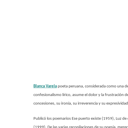
Blanca Varela
poeta peruana, considerada como una de l
confesionalismo lírico, asume el dolor y la frustración
concesiones, su ironía, su irreverencia y su expresividad
Publicó los poemarios Ese puerto existe (1959), Luz de d
(1999). De las varias recopilaciones de su poesía, mer