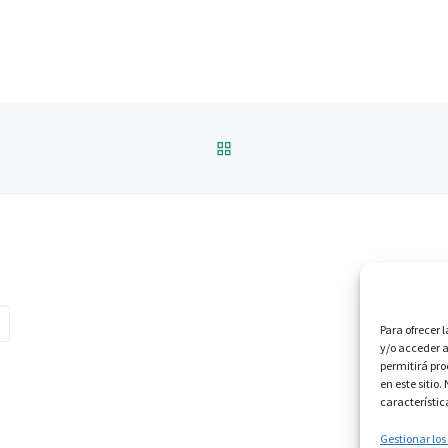
VOLVER A LA LISTA DE 
Para ofrecer 
y/o acceder a
permitirá pr
en este sitio
característic
Gestionar los