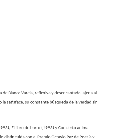
de Blanca Varela, reflexiva y desencantada, ajena al
o la satisface, su constante búsqueda de la verdad sin
1993), El libro de barro (1993) y Concierto animal
o distinguida con el Premio Octavio Paz de Poesía y