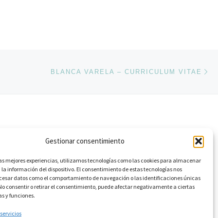
En
ENTRADAS
BLANCA VARELA – CURRICULUM VITAE
Gestionar consentimiento
las mejores experiencias, utilizamos tecnologías como las cookies para almacenar
 la información del dispositivo. El consentimiento de estas tecnologías nos
ocesar datos como el comportamiento de navegación o las identificaciones únicas
. No consentir o retirar el consentimiento, puede afectar negativamente a ciertas
as y funciones.
 servicios