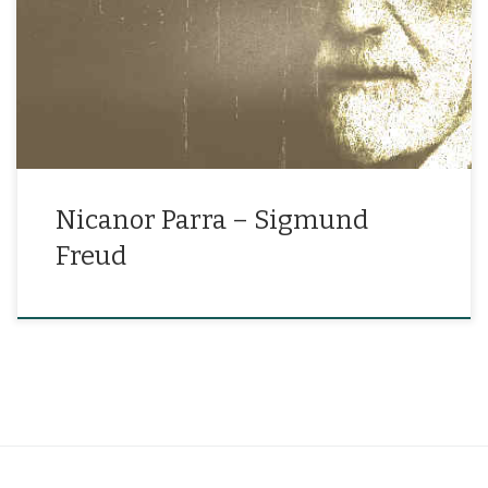
«El Occidente es una gran pirámide, que termina y empieza en un
psiquiatra: la pirámide está por derrumbarse.»
Nicanor Parra – Sigmund
Freud