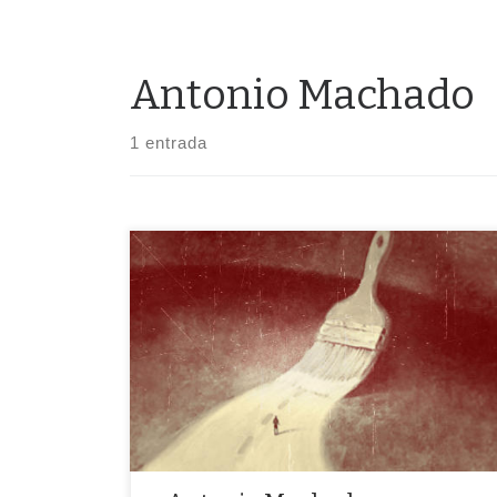
Antonio Machado
1 entrada
«Caminante, son tus huellas el camino y nada más;
Caminante, no hay camino, se hace camino al andar.»