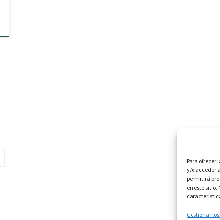
Para ofrecer 
y/o acceder a
permitirá pr
en este sitio
característic
Gestionar los