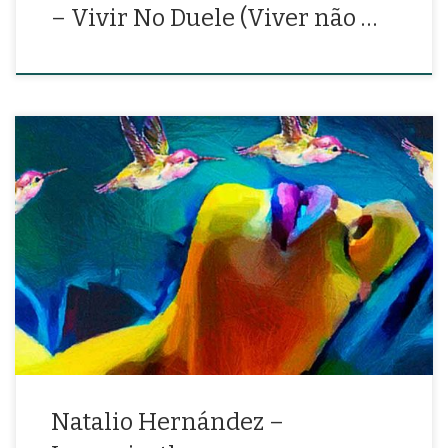
– Vivir No Duele (Viver não …
«Voy a venir en la forma de un colibrí (Cualtzin huitzitzilin
Nimocuepas)»
Natalio Hernández –