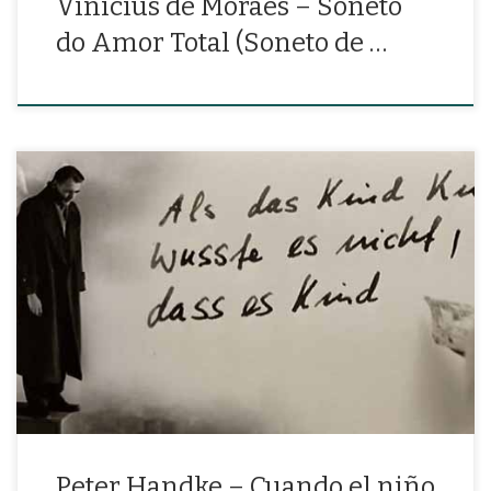
Vinicius de Moraes – Soneto
do Amor Total (Soneto de …
«Cuando el niño era niño, no sabía que era niño, para él todo
estaba animado y todas las almas eran una.»
Peter Handke – Cuando el niño