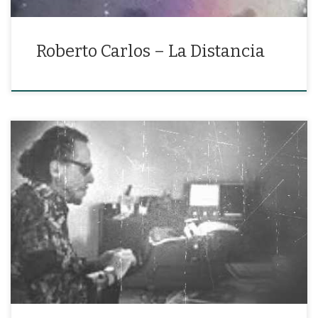
Roberto Carlos – La Distancia
«A no ser que salga espontáneamente de tu corazón y de tu
mente y de tu boca y de tus tripas, no lo hagas.»