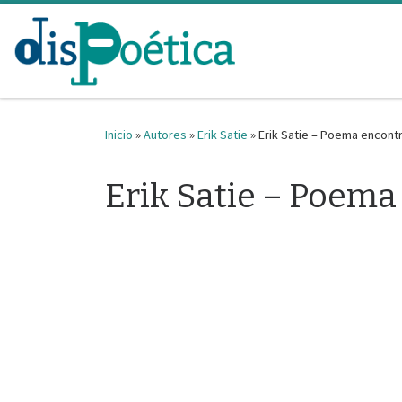
Saltar al contenido
Inicio
»
Autores
»
Erik Satie
»
Erik Satie – Poema encont
Erik Satie – Poema