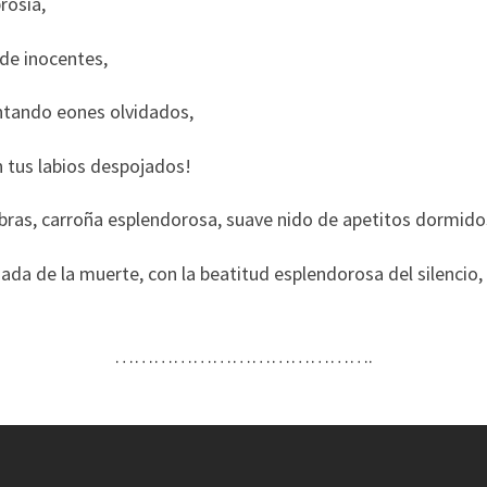
rosía,
de inocentes,
ntando eones olvidados,
n tus labios despojados!
ras, carroña esplendorosa, suave nido de apetitos dormido
a de la muerte, con la beatitud esplendorosa del silencio, 
………………………………….