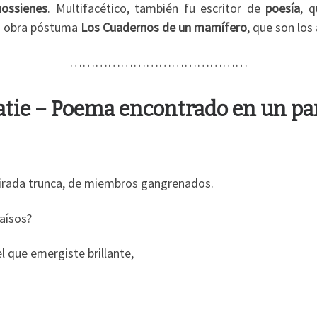
nossienes
. Multifacético, también fu escritor de
poesía
, 
u obra póstuma
Los Cuadernos de un mamífero
, que son los
……………………………………
atie – Poema encontrado en un p
irada trunca, de miembros gangrenados.
aísos?
l que emergiste brillante,