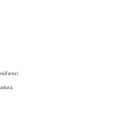
núfares!.
madura.