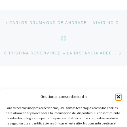
Navegación de entradas
Entrada anterior
CARLOS DRUMMOND DE ANDRADE – VIVIR NO DUELE (VIVER NÃO DÓI )
VOLVER A LA LISTA DE 
En
CHRISTINA ROSENVINGE – LA DISTANCIA ADECUADA
Suscríbete
Gestionar consentimiento
E-mail
Para ofrecer las mejores experiencias, utilizamos tecnologías como las cookies
para almacenar y/o acceder a la información del dispositivo. El consentimiento
de estas tecnologías nos permitirá procesar datos como el comportamiento de
SUSCRIBIR
navegación o las identificaciones únicas en este sitio. No consentir o retirar el