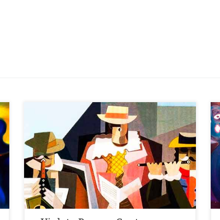
«Qué es lo que canta digo yo, no se consigue
responder, vana es la abeja sin su miel, vana la hoz sin
segador»