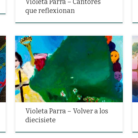
Violeta Parra – Cantores
que reflexionan
«El amor con sus esmeros al viejo lo vuelve niño, y al
malo sólo el cariño lo vuelve puro y sincero.»
Violeta Parra – Volver a los
diecisiete