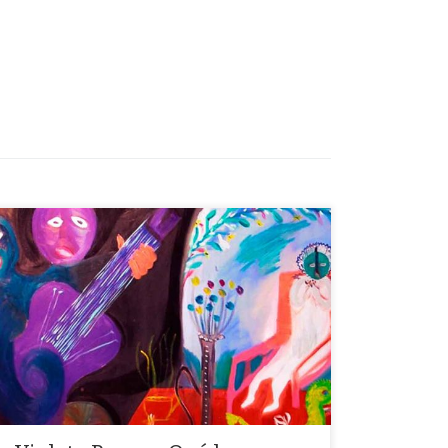
«Aquí está la misma luna, pero tú, palomo ingrato, ya
no arrullas en mi nido»