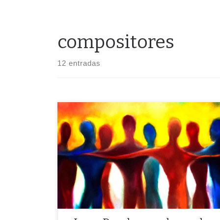
compositores
12 entradas
«La paranoia y el miedo no son ni serán el modo, de
ésta saldremos juntos, poniendo codo con codo»