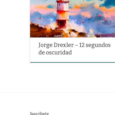
«12 segundos de oscuridad, para que se vea desde
alta mar. De poco le sirve al navegante que no sepa
esperar»
Jorge Drexler – 12 segundos
de oscuridad
Suscríbete