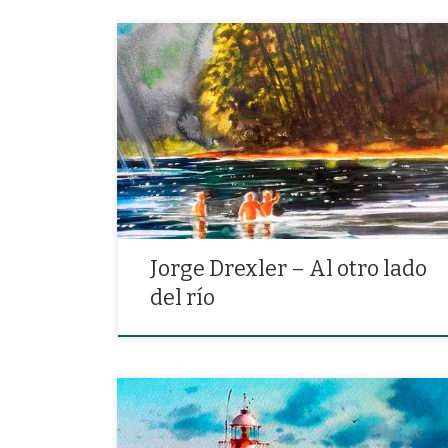
«Yo muy serio voy remando, muy adentro sonrío»
Jorge Drexler – Al otro lado
del río