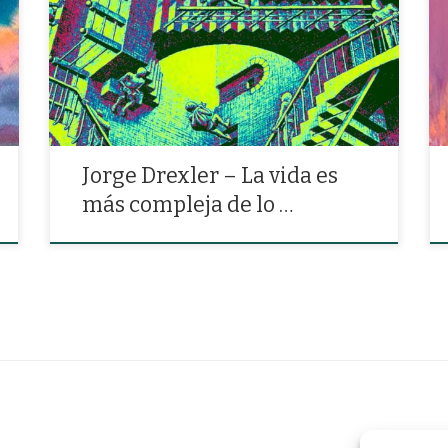
«Lo que dolería por siempre ya se desvanece, la vida
es más compleja de lo que parece»
Jorge Drexler – La vida es
más compleja de lo …