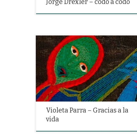
Jorge Drexler – codo a codo
«Me dio dos luceros que, cuando los abro, perfecto
distingo lo negro del blanco, y en el alto cielo su
fondo estrellado»
Violeta Parra – Gracias a la
vida