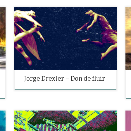
«Gracias pero no, no bailo, quizás la próxima vez.
Tengo torpes las rodillas y tú, veloces los pies.»
Jorge Drexler – Don de fluir