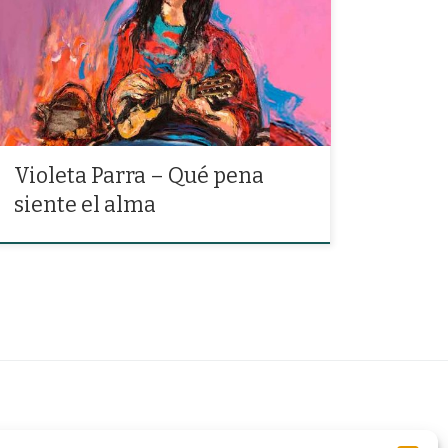
«Que pena siente el alma cuando la suerte impía se
opone a los deseos que anhela el corazón»
Violeta Parra – Qué pena
siente el alma