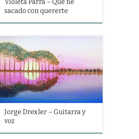
Violeta Parra – Qué he
sacado con quererte
«Estamos cantando a la sombra de nuestra parra una
canción que dice que uno sólo conserva lo que no
amarra.»
Jorge Drexler – Guitarra y
voz