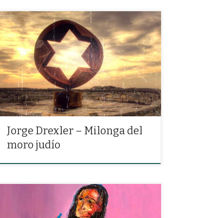
«Yo soy un moro judío que vive con los cristianos, no
sé qué dios es el mío ni cuáles son mis hermanos.»
Jorge Drexler – Milonga del
moro judío