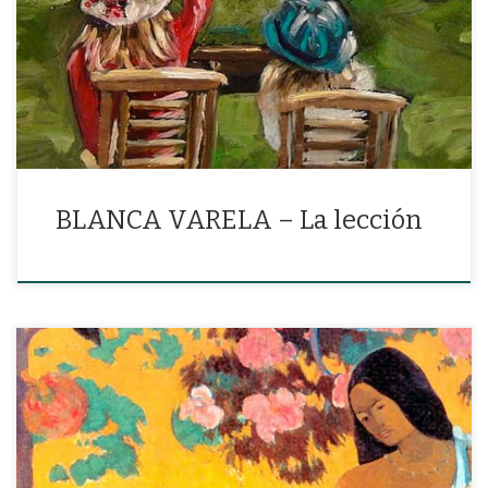
«Y la caída de los astros me probará la existencia de otros
caminos»
BLANCA VARELA – La lección
«El abismo es el párpado, allí naufraga el mundo arrasado por una
lágrima»