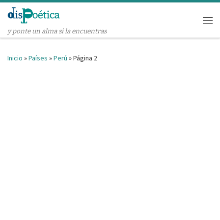
Saltar al contenido
Me
y ponte un alma si la encuentras
Inicio
»
Países
»
Perú
»
Página 2