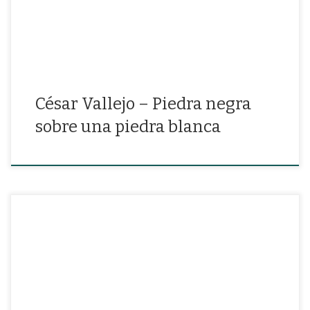
César Vallejo – Piedra negra
sobre una piedra blanca
«Adiós al poco cielo de la ventana donde, a veces, las rosas se
asomaban y ángeles extraviados una mañana penetraron»