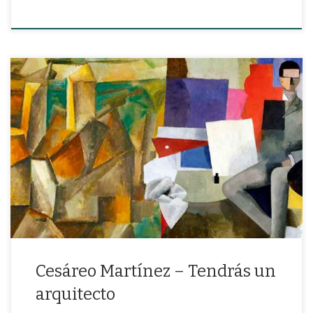
“Tendrás un bobo marido-admirador íntegramente consagrado a
tu íntimo jardín”
Cesáreo Martínez – Tendrás un
arquitecto