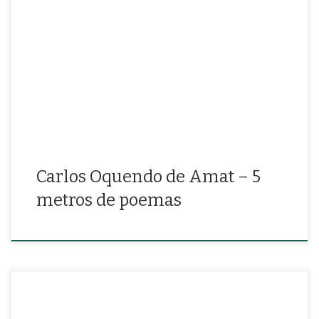
«Déjame que bese tu voz que canta en todas las ramas de la
mañana»
Carlos Oquendo de Amat – 5
metros de poemas