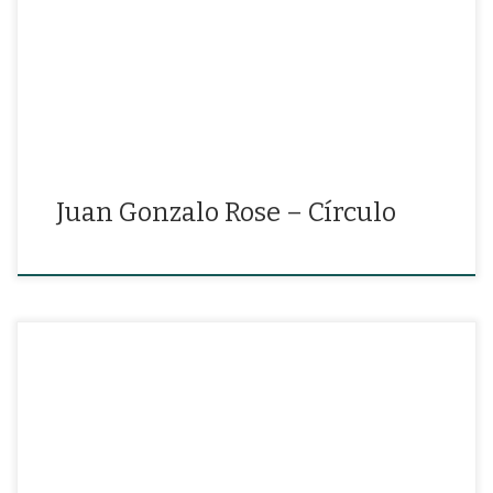
“Si alguien reclinase su rostro sobre mi alma bastante me amaría”
Juan Gonzalo Rose – Círculo
Piedra negra sobre una piedra blanca, poema de César Vallejo.