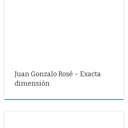
“Me gustas porque tienes el color de los patios de las casas
tranquilas…”
Juan Gonzalo Rosé – Exacta
dimensión