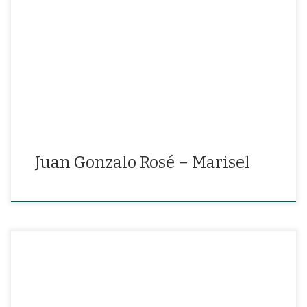
“Ha debido morirse con nosotros el tiempo, o has debido
quererme como yo te quería”
Juan Gonzalo Rosé – Marisel