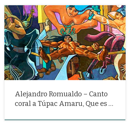
«Gritando ¡LIBERTAD! sobre la tierra, ha de volver. ¡Y no podrán
matarlo!»
Alejandro Romualdo – Canto
coral a Túpac Amaru, Que es …