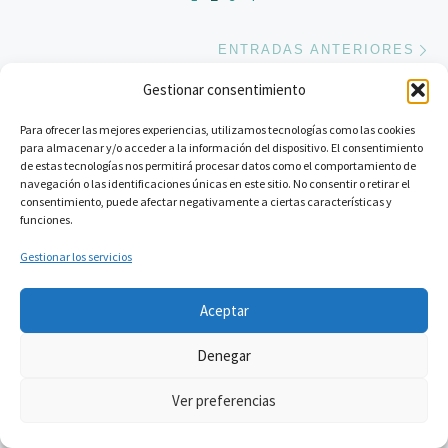
En
ENTRADAS ANTERIORES
Gestionar consentimiento
Para ofrecer las mejores experiencias, utilizamos tecnologías como las cookies
para almacenar y/o acceder a la información del dispositivo. El consentimiento
de estas tecnologías nos permitirá procesar datos como el comportamiento de
navegación o las identificaciones únicas en este sitio. No consentir o retirar el
Suscríbete
consentimiento, puede afectar negativamente a ciertas características y
funciones.
E-mail
Gestionar los servicios
SUSCRIBIR
Aceptar
Denegar
Ver preferencias
© 2026
dispoética
– Todos los derechos reservados