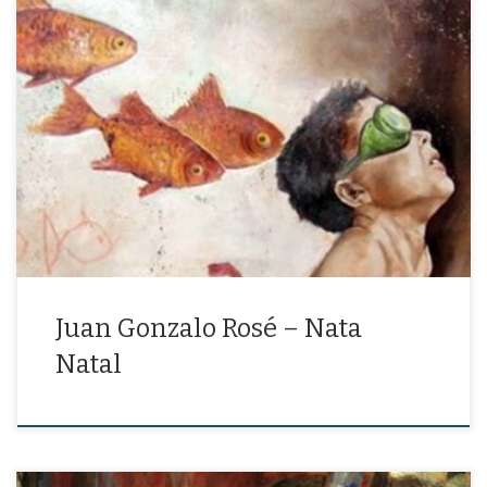
«Más que pasión la mía, es tu mala costumbre de quererme casi
sin consultarme»
Juan Gonzalo Rosé – Nata
Natal